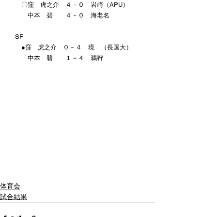
　　〇窪　虎之介　４－０　岩崎（APU）
　　　中本　碧　　４－０　海老名
　SF
　　●窪　虎之介　０－４　境　（長国大）
　　　中本　碧　　１－４　鵜狩　　
体育会
試合結果