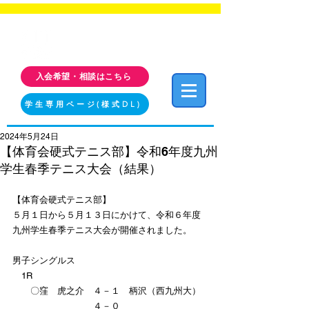
福岡工業大学 クラブ・サークル活動情報サイト
FIT CLUB NAVI
入会希望・相談はこちら
学生専用ページ(様式DL)
2024年5月24日
【体育会硬式テニス部】令和6年度九州
学生春季テニス大会（結果）
【体育会硬式テニス部】
５月１日から５月１３日にかけて、令和６年度
九州学生春季テニス大会が開催されました。
男子シングルス
　1R
　　〇窪　虎之介　４－１　柄沢（西九州大）
　　　　　　　　　４－０