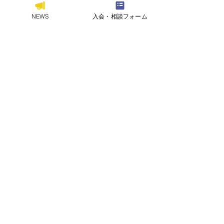
NEWS
入会・相談フォーム
ラグビー部
試合結果
体育会
すべて表示
関連記事