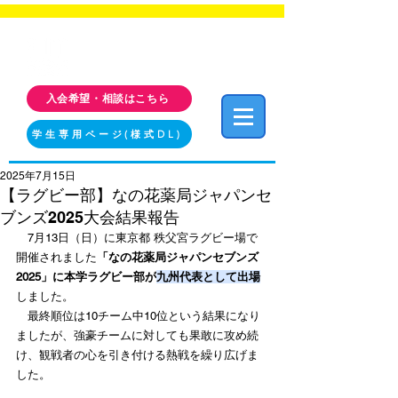
福岡工業大学 クラブ・サークル活動情報サイト
FIT CLUB NAVI
入会希望・相談はこちら
学生専用ページ(様式DL)
2025年7月15日
【ラグビー部】なの花薬局ジャパンセ
ブンズ2025大会結果報告
　7月13日（日）に東京都 秩父宮ラグビー場で
開催されました
「なの花薬局ジャパンセブンズ
2025」に本学ラグビー部が
九州代表として出場
しました。
　最終順位は10チーム中10位という結果になり
ましたが、強豪チームに対しても果敢に攻め続
け、観戦者の心を引き付ける熱戦を繰り広げま
した。