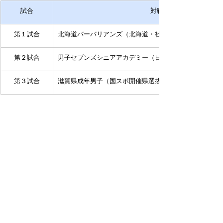
試合
対戦相手
第１試合
北海道バーバリアンズ（北海道・社会人チーム）
第２試合
男子セブンズシニアアカデミー（日本代表予備軍）
第３試合
滋賀県成年男子（国スポ開催県選抜）