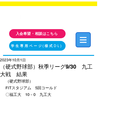
福岡工業大学 クラブ・サークル活動情報サイト
FIT CLUB NAVI
入会希望・相談はこちら
学生専用ページ(様式DL)
2023年10月1日
（硬式野球部）秋季リーグ9/30 九工
大戦 結果
（硬式野球部）
FITスタジアム　5回コールド
〇福工大　10－0　九工大