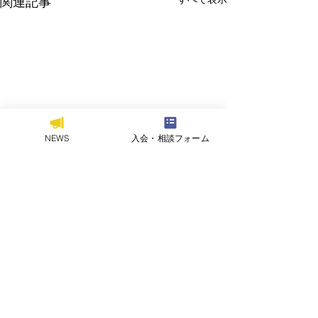
関連記事
NEWS
入会・相談フォーム
お問い合わせ
｜
プライバシーポリシー
｜
このサイトについて
【弓道部】第38回全国大
【硬式野球部・