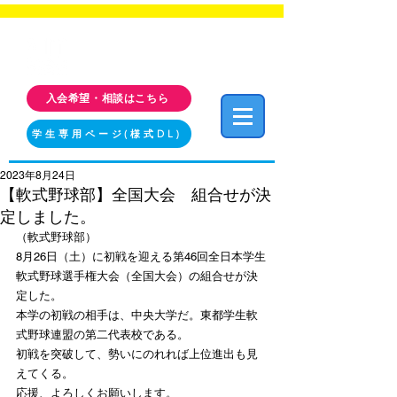
福岡工業大学 クラブ・サークル活動情報サイト
FIT CLUB NAVI
入会希望・相談はこちら
学生専用ページ(様式DL)
2023年8月24日
【軟式野球部】全国大会 組合せが決
定しました。
（軟式野球部）
8月26日（土）に初戦を迎える第46回全日本学生
軟式野球選手権大会（全国大会）の組合せが決
定した。
本学の初戦の相手は、中央大学だ。東都学生軟
式野球連盟の第二代表校である。
初戦を突破して、勢いにのれれば上位進出も見
えてくる。
応援、よろしくお願いします。