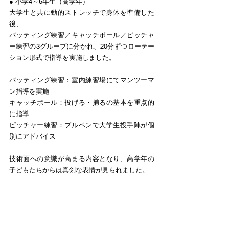
● 小学4～6年生（高学年）
大学生と共に動的ストレッチで身体を準備した
後、
バッティング練習／キャッチボール／ピッチャ
ー練習の3グループに分かれ、20分ずつローテー
ション形式で指導を実施しました。
バッティング練習：室内練習場にてマンツーマ
ン指導を実施
キャッチボール：投げる・捕るの基本を重点的
に指導
ピッチャー練習：ブルペンで大学生投手陣が個
別にアドバイス
技術面への意識が高まる内容となり、高学年の
子どもたちからは真剣な表情が見られました。