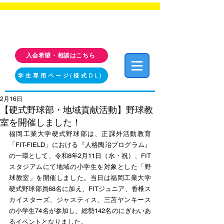
福岡工業大学 クラブ・サークル活動情報サイト
FIT CLUB NAVI
入会希望・相談はこちら
学生専用ページ(様式DL)
2月16日
【硬式野球部・地域貢献活動】野球教
室を開催しました！
福岡工業大学硬式野球部は、正課外活動教育
「FIT-FIELD」における『人格陶冶プログラム』
の一環として、令和8年2月11日（水・祝）、FIT
スタジアムにて地域の小学生を対象とした「野
球教室」を開催しました。当日は福岡工業大学
硬式野球部員68名に加え、FITジュニア、香椎ス
カイスターズ、ジャスティス、三苫ヤンキース
の小学生74名が参加し、総勢142名のにぎわいあ
るイベントとなりました。