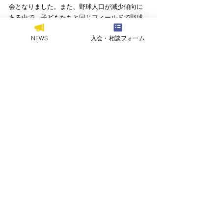
会となりました。また、野球人口が減少傾向に
ある中で、子どもたちと同じフィールドで野球
を楽しめたことは、大きな刺激と喜びとなりま
NEWS
入会・相談フォーム
した。
今後も福岡工業大学硬式野球部は、地域の子ど
もたちの野球への興味関心を育み、競技を続け
るきっかけづくりができるよう、このような活
動を継続してまいります。
硬式野球部
地域貢献
FIT-FIELD 2025
FIT-FIELD
すべて表示
関連記事