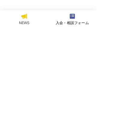
NEWS
入会・相談フォーム
今回の野球教室では、野球の楽しさを伝えると
ともに、基本技術の向上や競技への意欲につな
がる機会を提供することができました。
今後も地域との交流を大切にしながら、野球の
普及・発展に取り組んでまいります。
NEWS
地域貢献
体育会
すべて表示
関連記事