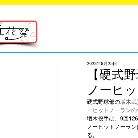
福岡工業大学 ク
FIT C
2023年9月25日
【硬式野
ノーヒッ
硬式野球部の
増木武
ーヒットノーランの
増木投手は、9回12
ノーヒットノーラン
る。