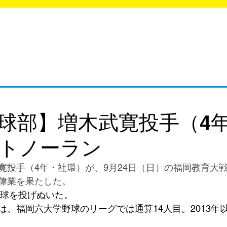
ラブ・サークル活動情報サイト
LUB NAVI
球部】増木武寛投手（4
トノーラン
寛投手（4年・社環）が、9月24日（日）の福岡教育大
偉業を果たした。
6球を投げぬいた。
は、福岡六大学野球のリーグでは通算14人目。2013年