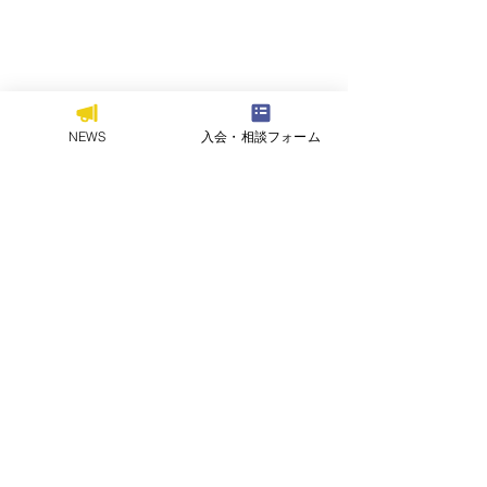
NEWS
入会・相談フォーム
お問い合わせ
｜
プライバシーポリシー
｜
このサイトについて
【弓道部】第38回全国大
【硬式野球部・
学弓道選抜大会 女子の部
活動】九州ガー
学校法人福岡工業大学
出場結果報告
球教室を開催し
〒811-0295 福岡県福岡市東区和白東3-30-1
TEL:
092-606-3131
（代表） FAX：092-606-8923