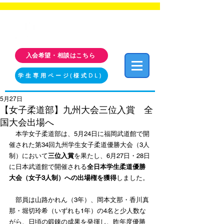
福岡工業大学 クラブ・サークル活動情報サイト
FIT CLUB NAVI
入会希望・相談はこちら
学生専用ページ(様式DL)
5月27日
【女子柔道部】九州大会三位入賞 全
国大会出場へ
　本学女子柔道部は、5月24日に福岡武道館で開
催された第34回九州学生女子柔道優勝大会（3人
制）において
三位入賞
を果たし、6月27日・28日
に日本武道館で開催される
全日本学生柔道優勝
大会（女子3人制）への出場権を獲得
しました。
　部員は山路かれん（3年）、岡本文那・香川真
那・堀切玲希（いずれも1年）の4名と少人数な
がら、日頃の鍛錬の成果を発揮し、昨年度優勝