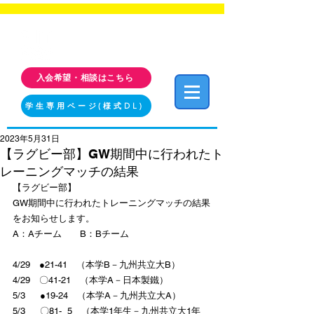
福岡工業大学 クラブ・サークル活動情報サイト
FIT CLUB NAVI
入会希望・相談はこちら
学生専用ページ(様式DL)
2023年5月31日
【ラグビー部】GW期間中に行われたト
レーニングマッチの結果
【ラグビー部】
GW期間中に行われたトレーニングマッチの結果
をお知らせします。
A：Aチーム　　B：Bチーム
4/29　●21-41　（本学B－九州共立大B）
4/29　〇41-21　（本学A－日本製鐵）
5/3　  ●19-24　（本学A－九州共立大A）
5/3　  〇81-  5　（本学1年生－九州共立大1年