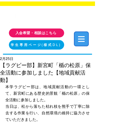
福岡工業大学 クラブ・サークル活動情報サイト
FIT CLUB NAVI
入会希望・相談はこちら
学生専用ページ(様式DL)
2月25日
【ラグビー部】新宮町「楯の松原」保
全活動に参加しました【地域貢献活
動】
本学ラグビー部は、地域貢献活動の一環とし
て、新宮町にある歴史的景観「楯の松原」の保
全活動に参加しました。
当日は、松から落ちた枯れ枝を熊手で丁寧に除
去する作業を行い、自然環境の維持に協力させ
ていただきました。