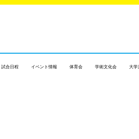
ラブ・サークル活動情報サイト
LUB NAVI
試合日程
イベント情報
体育会
学術文化会
大学
-FIELD 2026
FIT-FIELD 2025
クラブ・サークル