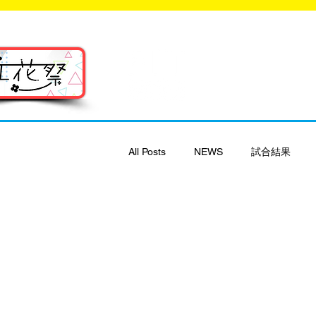
福岡工業大学 ク
FIT C
All Posts
NEWS
試合結果
部員募集
FIT-FIELD
FIT