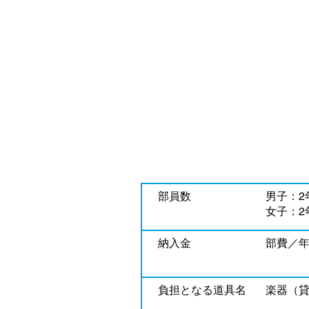
部員数
男子：2年
女子：2年
納入金
部費／
負担となる道具名
​楽器（