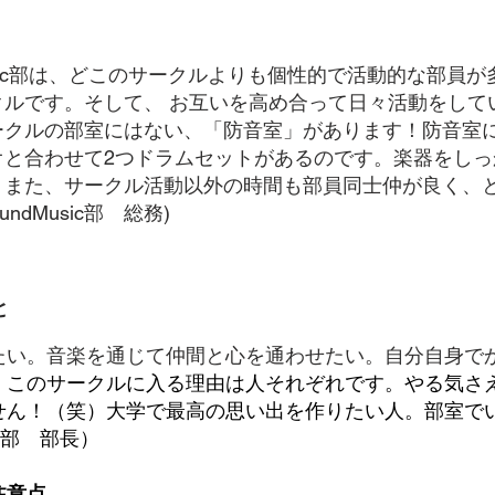
d Music部は、どこのサークルよりも個性的で活動的な部
クルです。そして、 お互いを高め合って日々活動をして
ークルの部室にはない、「防音室」があります！防音室
オと合わせて2つドラムセットがあるのです。楽器をしっ
。また、サークル活動以外の時間も部員同士仲が良く、
undMusic部 総務)
と
たい。音楽を通じて仲間
と心を通わせたい。自分自身で
。
このサークルに入る理由は人それぞれです。やる気さ
せん！（笑）大学で最高の思い出を作りたい人。部室で
sic部 部長）
注意点