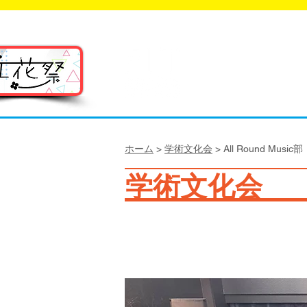
福岡工業大学 ク
FIT C
ホーム
>
学術文化会
> All Round Music部
学術文化会