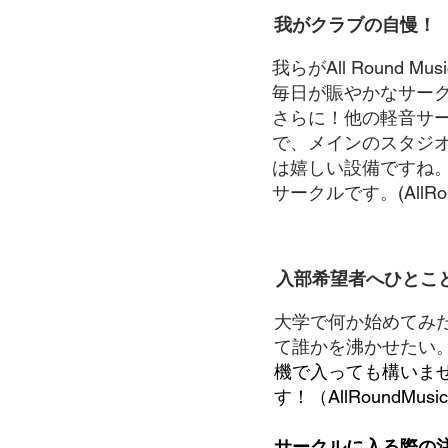
我がクラブの自慢！
我らがAll Roun
毎日が賑やかなサー
さらに！他の軽音サ
で、メインのスタジ
は嬉しい設備ですね
サークルです。(AllRo
入部希望者へひとこ
大学で何か始めてみ
て誰かを沸かせたい
機で入っても構いま
す！（AllRoundMu
サークルに入る際の