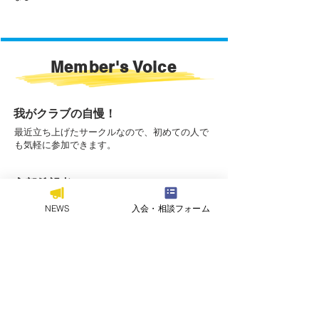
Member's Voice
我がクラブの自慢！
​最近立ち上げたサークルなので、初めての人で
も気軽に参加できます。
入部希望者へひとこと
​映画が好きな人はぜひ一緒に楽しみましょう。
NEWS
入会・相談フォーム
一覧に戻る