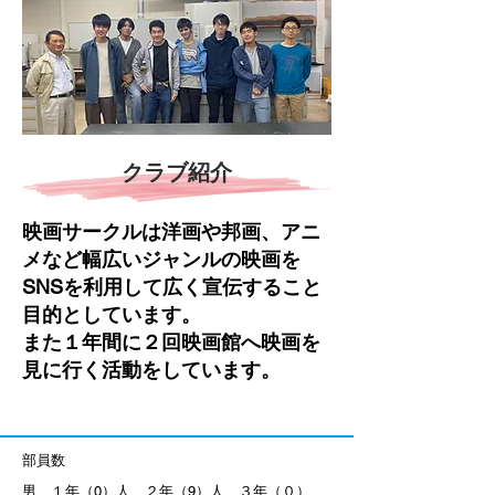
クラブ紹介
​映画サークルは洋画や邦画、アニ
メなど幅広いジャンルの映画を
SNSを利用して広く宣伝すること
目的としています。
また１年間に２回映画館へ映画を
見に行く活動をしています。
部員数
男 １年（0）人 ２年（9）人 ３年（０）