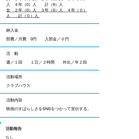
人 ４年（0）人 計（9）人
女 ２年（0）人 ３年（0）人 ４年（０）
人 計（０）人
納入金
部費／月費 0円 入部金／０円
活 動
週／１回 １日／２時間 外出／年２回
活動場所
​クラブハウス
活動内容
​映画のすばらしさをSNSをつかって宣伝する。
活動報告
​なし