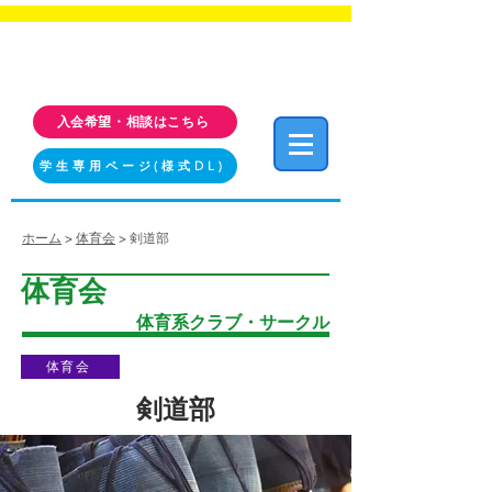
福岡工業大学 クラブ・サークル活動情報サイト
FIT CLUB NAVI
入会希望・相談はこちら
学生専用ページ(様式DL)
ホーム
>
体育会
> 剣道部
体育会
体育系クラブ・サークル
体育会
剣道部