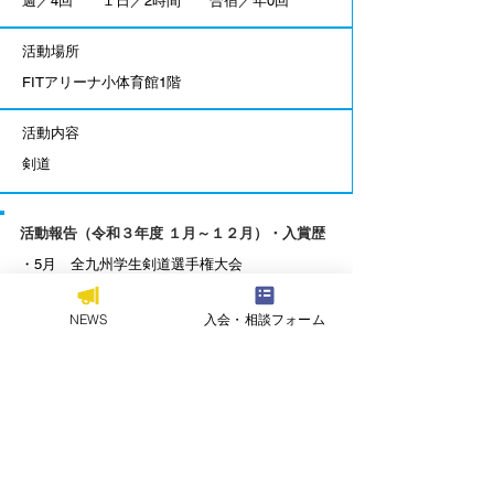
週／4回 １日／2時間 合宿／年0回
活動場所
FITアリーナ小体育館1階
活動内容
剣道
活動報告（令和３年度 １月～１２月）・入賞歴
・5月 全九州学生剣道選手権大会
​・5月 西日本学生剣道大会
・10月 全九州学生剣道大会
NEWS
入会・相談フォーム
一覧に戻る