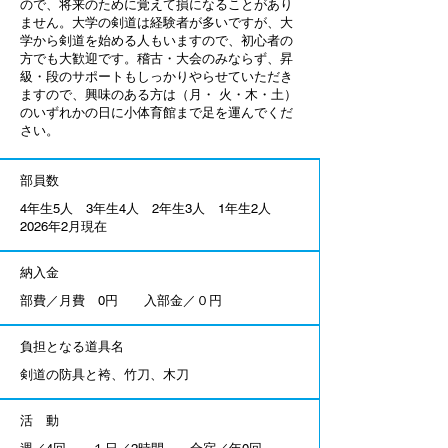
ので、将来のために覚えて損になることがあり
ません。大学の剣道は経験者が多いですが、大
学から剣道を始める人もいますので、初心者の
方でも大歓迎です。稽古・大会のみならず、昇
級・段のサポートもしっかりやらせていただき
ますので、興味のある方は（月・ 火・木・土）
のいずれかの日に小体育館まで足を運んでくだ
さい。
部員数
4年生5人 3年生4人 2年生3人 1年生2人
2026年2月現在
納入金
部費／月費 0円 入部金／０円
負担となる道具名
剣道の防具と袴、竹刀、木刀
活 動