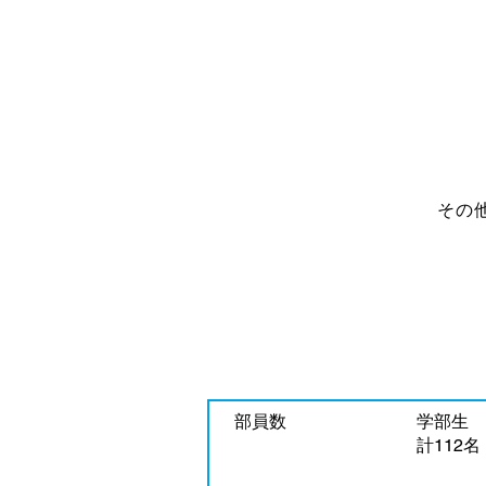
​そ
部員数
学部生 
計112名