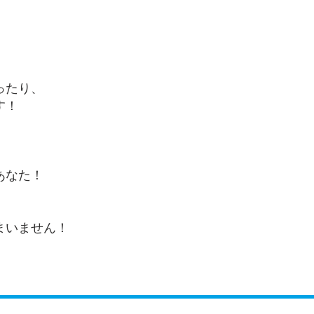
！
ったり、
す！
あなた！
まいません！