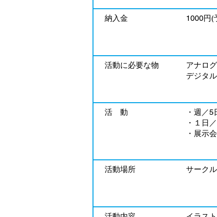
納入金
1000円(
​活動に必要な物
アナログ
デジタル
活 動
・週／5
・１日／
・展示会
活動場所
サークル棟
活動内容
イラスト