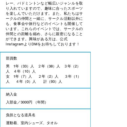
レー、バドミントンなど幅広いジャンルを取
り入れていますので、趣味に合ったスポーツ
を楽しんでいただけます。また、私たちはサ
ークルの仲間と一緒に、サークル活動以外に
も、食事会や旅行などのイベントも開催して
います。これらのイベントでは、サークルの
仲間との距離を縮め、さらに親密になること
ができます。興味がある方は、公式
InstagramよりDMをお待ちしております！
部員数
男 1年（33）人 ２年（38）人 ３年（2）
人 ４年（10）人
女 1年（7）人 ２年（2）人 ３年（1）
人 ４年（0）人 計（93）人
納入金
入部金／3000円 （年間）
負担となる道具名
​運動着、室内シューズ、タオル